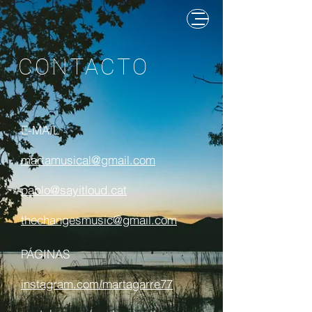
CONTACTO
E-MAIL
martamusical@gmail.com
pablo@sayitloud.cat
thechangesmusic@gmail.com
PÁGINAS
instagram.com/martagarre77